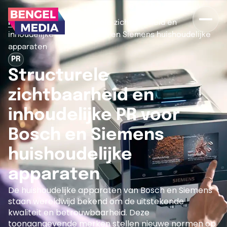
>
>
Home
Cases
Structurele zichtbaarheid en
inhoudelijke PR voor Bosch en Siemens huishoudelijke
apparaten
PR
Structurele
zichtbaarheid en
inhoudelijke PR voor
Bosch en Siemens
huishoudelijke
apparaten
De huishoudelijke apparaten van Bosch en Siemens
staan wereldwijd bekend om de uitstekende
kwaliteit en betrouwbaarheid. Deze
toonaangevende merken stellen nieuwe normen op