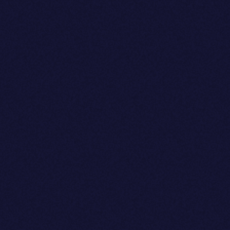
Webdevelopment
Contact
Amsterdam
Ede
Boeing Avenue 8
Keesomstraat 31
1119 PB Schiphol-Rijk
6717AH Ede
020 79 88 723
0318 62 71 50
contact@bengelmedia.nl
Volg ons op: