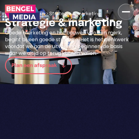
>
>
Home
Diensten
Strategie & marketing
Strategie & marketing
Goede marketing en het bouwen van een merk,
begint bij een goede strategie. Het is het denkwerk
voordat we aan de uitvoering beginnen, de basis
waar we altijd op terug kunnen vallen.
Plan een afspraak