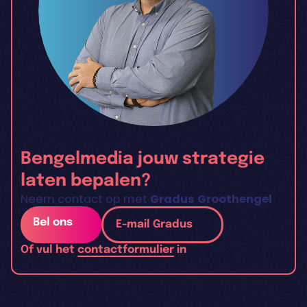
Bengelmedia jouw strategie
laten bepalen?
Neem contact op met
Gradus Groothengel
Bel ons
E-mail Gradus
Of vul het
contactformulier
in