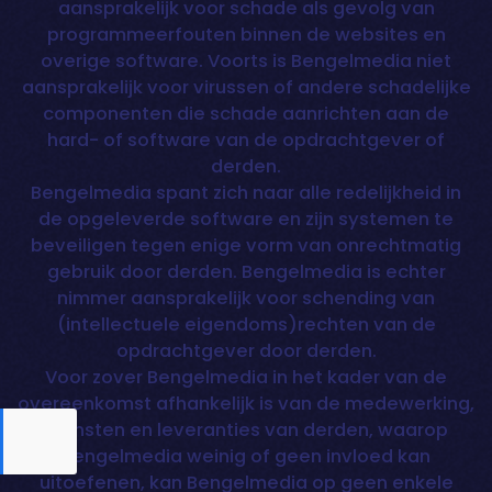
aansprakelijk voor schade als gevolg van
programmeerfouten binnen de websites en
overige software. Voorts is Bengelmedia niet
aansprakelijk voor virussen of andere schadelijke
componenten die schade aanrichten aan de
hard- of software van de opdrachtgever of
derden.
Bengelmedia spant zich naar alle redelijkheid in
de opgeleverde software en zijn systemen te
beveiligen tegen enige vorm van onrechtmatig
gebruik door derden. Bengelmedia is echter
nimmer aansprakelijk voor schending van
(intellectuele eigendoms)rechten van de
opdrachtgever door derden.
Voor zover Bengelmedia in het kader van de
overeenkomst afhankelijk is van de medewerking,
diensten en leveranties van derden, waarop
Bengelmedia weinig of geen invloed kan
uitoefenen, kan Bengelmedia op geen enkele