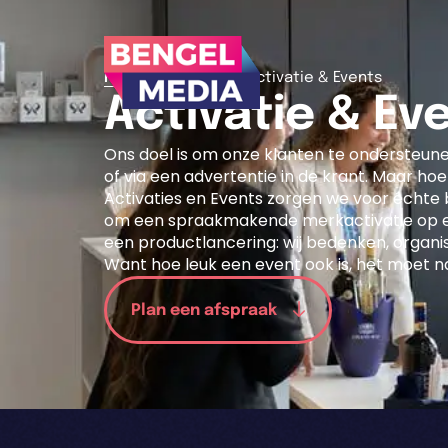
>
>
Home
Diensten
Activatie & Events
Activatie & Ev
Ons doel is om onze klanten te ondersteune
of via een advertentie in de krant. Maar ho
Activaties en Events zorgen we voor échte b
om een spraakmakende merkactivatie op ee
een productlancering: wij bedenken, organise
Want hoe leuk een event ook is, het moet nat
Plan een afspraak