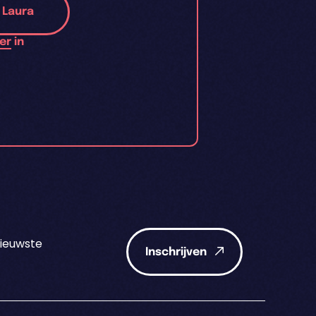
l Laura
er
in
nieuwste
Inschrijven