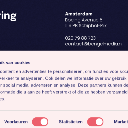
ting
Amsterdam
Boeing Avenue 8
1119 PB Schiphol-Rijk
020 79 88 723
contact@bengelmedia.nl
BTW NL 8188.82.955.B01
KvK 34291604
ik van cookies
ontent en advertenties te personaliseren, om functies voor soci
Volg ons op:
erkeer te analyseren. Ook delen we informatie over uw gebruik
or social media, adverteren en analyse. Deze partners kunnen 
ormatie die u aan ze heeft verstrekt of die ze hebben verzameld
es.
Copyright © 2026
All Rights Reserved
Voorkeuren
Statistieken
Market