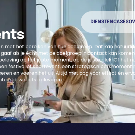
DIENSTEN
CASES
OV
ents
n met het bereiken van hun doelgroep. Dat kan natuurlijk
e gaaf als je écht met de doelgroep in contact kan komen
eleving op het juiste moment, op de juiste plek. Of het n
n festival of sportevent, een strategisch persmoment 
ren en voeren het uit. Altijd met oog voor effect én erva
uurlijk wel iets opleveren.