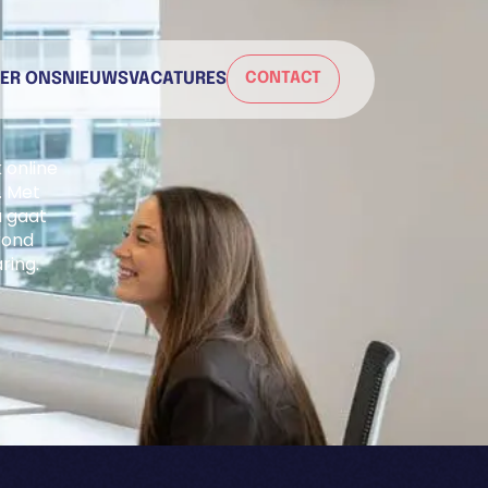
ER ONS
NIEUWS
VACATURES
CONTACT
 online
. Met
u gaat
rond
ring.