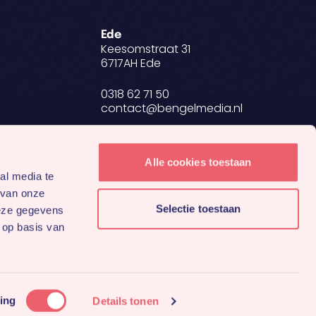
Ede
Keesomstraat 31
6717AH Ede
0318 62 71 50
contact@bengelmedia.nl
BTW NL 8634.27.698.B01
KvK 84907223
Alle cookies toestaan
al media te
 van onze
Selectie toestaan
deze gegevens
 op basis van
Privacyverklaring
Algemene voorwaarden
ing
Details tonen