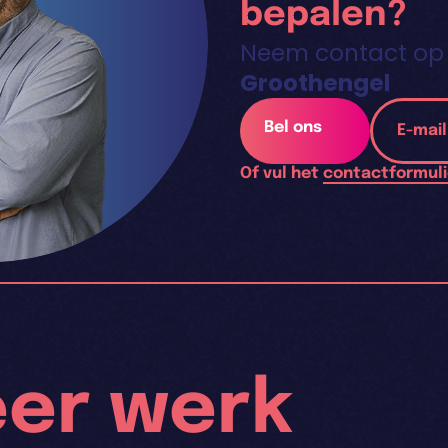
bepalen?
Neem contact op
Groothengel
Bel ons
E-mai
Of vul het
contactformuli
eer werk