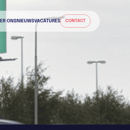
ER ONS
NIEUWS
VACATURES
CONTACT
et een