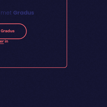
 met
Gradus
l Gradus
er
in