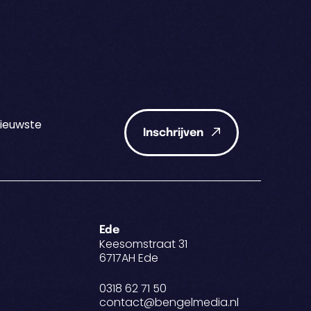
nieuwste
Inschrijven
Ede
Keesomstraat 31
6717AH Ede
0318 62 71 50
contact@bengelmedia.nl