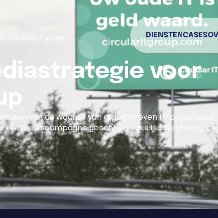
DIENSTEN
CASES
OV
r Circular IT group
diastrategie voor
oup
st maken van de waarde van afgeschreven IT-apparatuur.
lijke mediacampagne gericht op zakelijke beslissers, m