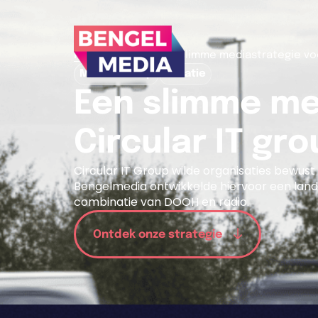
>
>
Home
Cases
Een slimme mediastrategie voo
Media inkoop
Creatie
Een slimme me
Circular IT gr
Circular IT Group wilde organisaties bewu
Bengelmedia ontwikkelde hiervoor een lande
combinatie van DOOH en radio.
Ontdek onze strategie