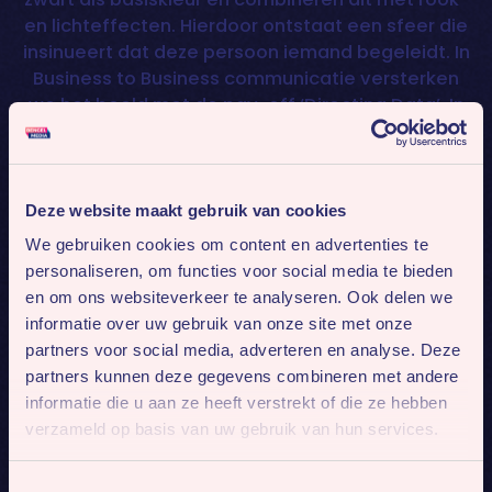
en lichteffecten. Hierdoor ontstaat een sfeer die
insinueert dat deze persoon iemand begeleidt. In
Business to Business communicatie versterken
we het beeld met de pay-off ‘Directing Data’. In
arbeidsmarktcommunicatie met ‘Directing
Talent’.
Heb je een vraag naar aanleiding van deze case?
Deze website maakt gebruik van cookies
Laat het ons hieronder weten:
We gebruiken cookies om content en advertenties te
personaliseren, om functies voor social media te bieden
en om ons websiteverkeer te analyseren. Ook delen we
informatie over uw gebruik van onze site met onze
partners voor social media, adverteren en analyse. Deze
partners kunnen deze gegevens combineren met andere
informatie die u aan ze heeft verstrekt of die ze hebben
verzameld op basis van uw gebruik van hun services.
Toestemmingsselectie