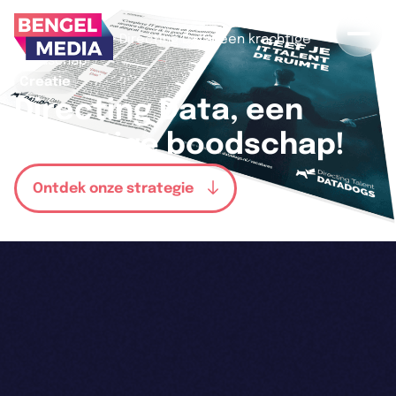
>
>
Home
Cases
Directing Data, een krachtige
boodschap!
Creatie
Directing Data, een
krachtige boodschap!
Ontdek onze strategie