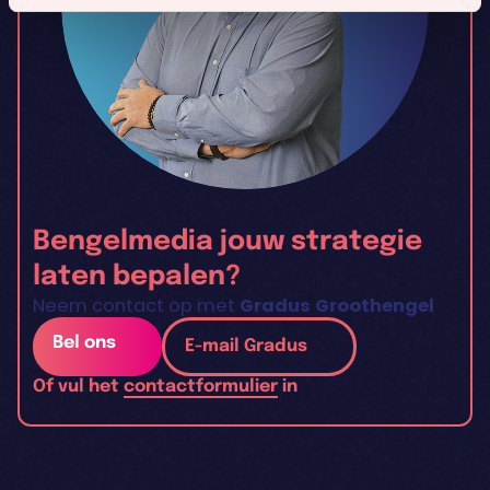
Bengelmedia jouw strategie
laten bepalen?
Neem contact op met
Gradus Groothengel
Bel ons
E-mail Gradus
Of vul het
contactformulier
in