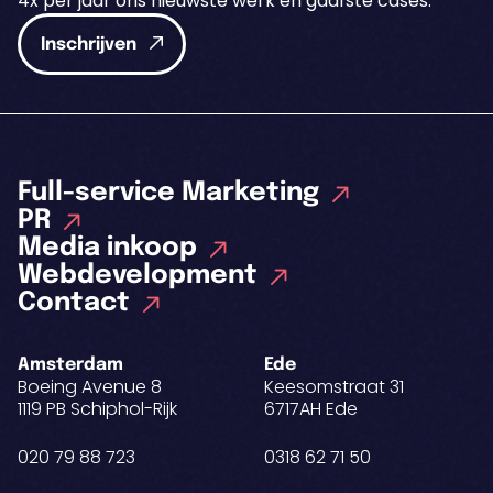
4x per jaar ons nieuwste werk en gaafste cases.
Inschrijven
Full-service Marketing
PR
Media inkoop
Webdevelopment
Contact
Amsterdam
Ede
Boeing Avenue 8
Keesomstraat 31
1119 PB Schiphol-Rijk
6717AH Ede
020 79 88 723
0318 62 71 50