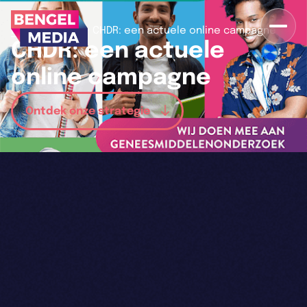
>
>
Home
Cases
CHDR: een actuele online campagne
CHDR: een actuele
online campagne
Ontdek onze strategie