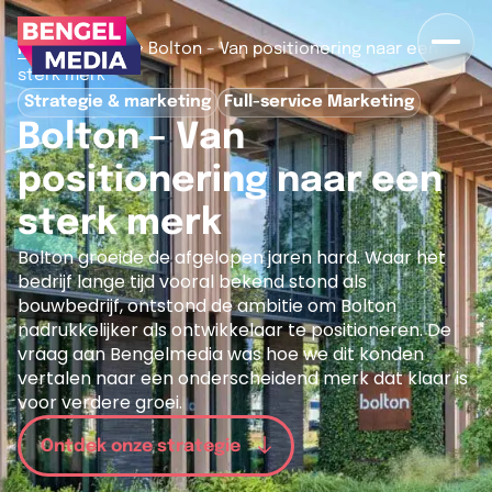
>
>
Home
Cases
Bolton – Van positionering naar een
sterk merk
Strategie & marketing
Full-service Marketing
Bolton – Van
positionering naar een
sterk merk
Bolton groeide de afgelopen jaren hard. Waar het
bedrijf lange tijd vooral bekend stond als
bouwbedrijf, ontstond de ambitie om Bolton
nadrukkelijker als ontwikkelaar te positioneren. De
vraag aan Bengelmedia was hoe we dit konden
vertalen naar een onderscheidend merk dat klaar is
voor verdere groei.
Ontdek onze strategie