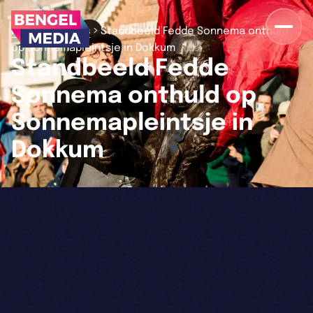
>
>
Home
Nieuws
Standbeeld Fedde Sonnema onthuld
op Sonnemapleintsje in Dokkum
Standbeeld Fedde
Sonnema onthuld op
Sonnemapleintsje in
Dokkum