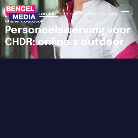
>
>
Home
Nieuws archief
Personeelswerving voor CHDR:
online x outdoor
Personeelswerving voor
CHDR: online x outdoor