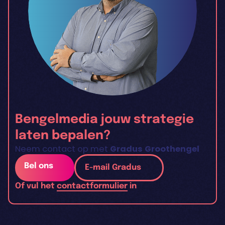
Bengelmedia jouw strategie
laten bepalen?
Neem contact op met
Gradus Groothengel
Bel ons
E-mail Gradus
Of vul het
contactformulier
in