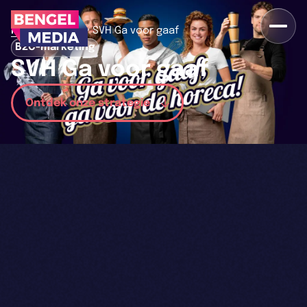
>
>
Home
Cases
SVH Ga voor gaaf
B2C-marketing
SVH Ga voor gaaf
Ontdek onze strategie