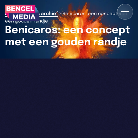
>
>
Home
Nieuws archief
Benicaros: een concept met
een gouden randje
Benicaros: een concept
met een gouden randje