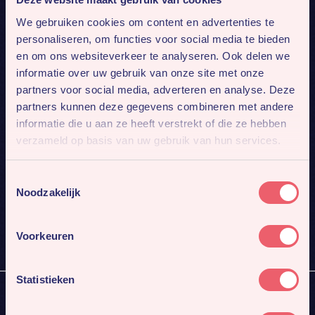
We gebruiken cookies om content en advertenties te
personaliseren, om functies voor social media te bieden
en om ons websiteverkeer te analyseren. Ook delen we
informatie over uw gebruik van onze site met onze
partners voor social media, adverteren en analyse. Deze
partners kunnen deze gegevens combineren met andere
informatie die u aan ze heeft verstrekt of die ze hebben
verzameld op basis van uw gebruik van hun services.
Mis niks
Toestemmingsselectie
Meld je aan voor onze nieuwsbrief. Dan sturen we je
Noodzakelijk
4x per jaar ons nieuwste werk en gaafste cases.
Inschrijven
Voorkeuren
Statistieken