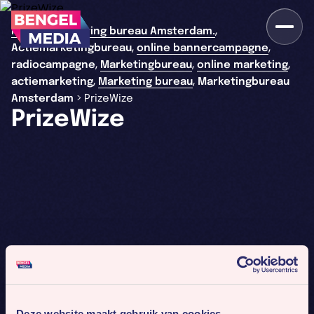
,
>
Home
Marketing bureau Amsterdam.
,
,
Actiemarketingbureau
online bannercampagne
,
,
,
radiocampagne
Marketingbureau
online marketing
,
,
actiemarketing
Marketing bureau
Marketingbureau
>
Amsterdam
PrizeWize
PrizeWize
Deze website maakt gebruik van cookies