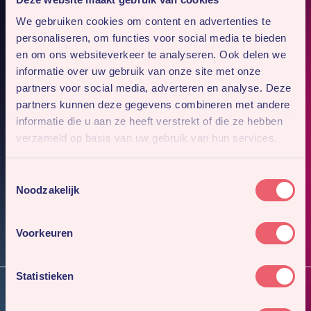
We gebruiken cookies om content en advertenties te
personaliseren, om functies voor social media te bieden
en om ons websiteverkeer te analyseren. Ook delen we
informatie over uw gebruik van onze site met onze
partners voor social media, adverteren en analyse. Deze
partners kunnen deze gegevens combineren met andere
informatie die u aan ze heeft verstrekt of die ze hebben
verzameld op basis van uw gebruik van hun services.
Mis niks
Toestemmingsselectie
Meld je aan voor onze nieuwsbrief. Dan sturen we je
Noodzakelijk
4x per jaar ons nieuwste werk en gaafste cases.
Inschrijven
Voorkeuren
Statistieken