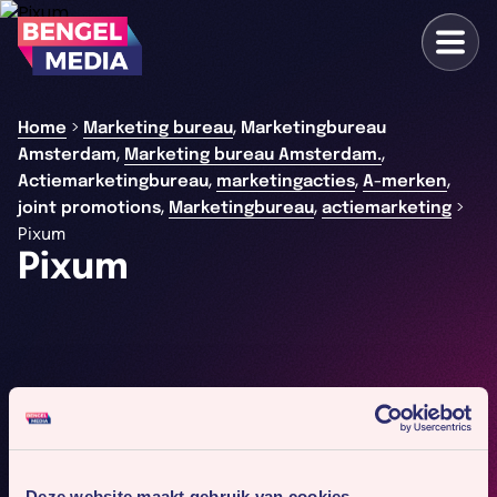
,
>
Home
Marketing bureau
Marketingbureau
,
,
Amsterdam
Marketing bureau Amsterdam.
,
,
,
Actiemarketingbureau
marketingacties
A-merken
,
,
>
joint promotions
Marketingbureau
actiemarketing
Pixum
Pixum
Deze website maakt gebruik van cookies