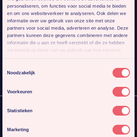
personaliseren, om functies voor social media te bieden
en om ons websiteverkeer te analyseren. Ook delen we
informatie over uw gebruik van onze site met onze
partners voor social media, adverteren en analyse. Deze
partners kunnen deze gegevens combineren met andere
informatie die u aan ze heeft verstrekt of die ze hebben
Mis niks
verzameld op basis van uw gebruik van hun services.
Meld je aan voor onze nieuwsbrief. Dan sturen we je
4x per jaar ons nieuwste werk en gaafste cases.
Toestemmingsselectie
Noodzakelijk
Inschrijven
Voorkeuren
Statistieken
Full-service Marketing
PR
Marketing
Media inkoop