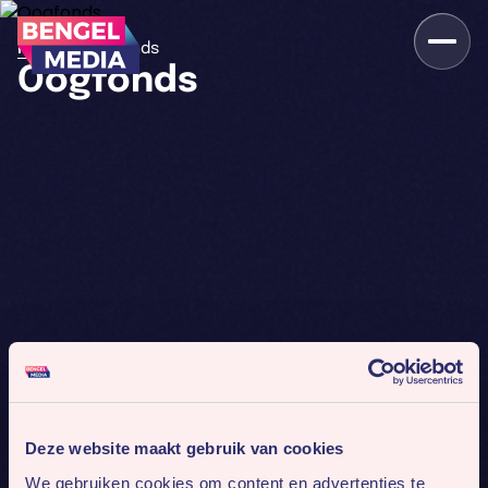
>
Home
Oogfonds
Oogfonds
Deze website maakt gebruik van cookies
We gebruiken cookies om content en advertenties te