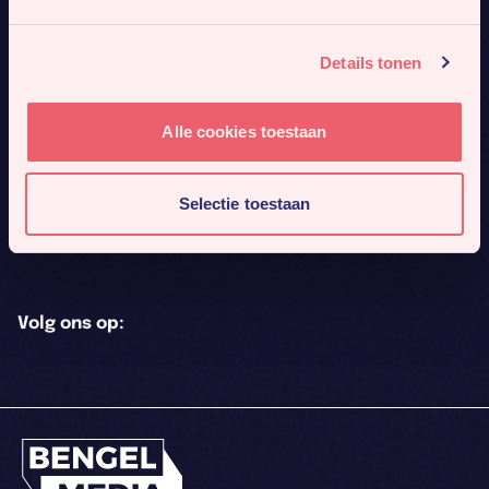
Webdevelopment
Contact
Details tonen
Amsterdam
Ede
Boeing Avenue 8
Keesomstraat 31
Alle cookies toestaan
1119 PB Schiphol-Rijk
6717AH Ede
020 79 88 723
0318 62 71 50
Selectie toestaan
contact@bengelmedia.nl
Volg ons op: