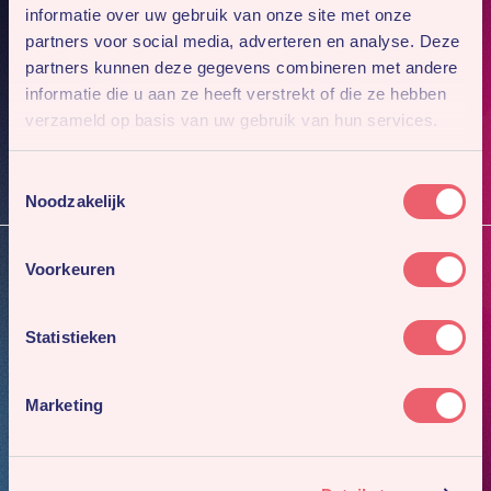
informatie over uw gebruik van onze site met onze
partners voor social media, adverteren en analyse. Deze
Mis niks
partners kunnen deze gegevens combineren met andere
Meld je aan voor onze nieuwsbrief. Dan sturen we je
informatie die u aan ze heeft verstrekt of die ze hebben
4x per jaar ons nieuwste werk en gaafste cases.
verzameld op basis van uw gebruik van hun services.
Inschrijven
Toestemmingsselectie
Noodzakelijk
Voorkeuren
Full-service Marketing
PR
Statistieken
Media inkoop
Webdevelopment
Marketing
Contact
Amsterdam
Ede