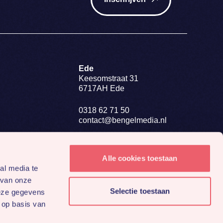
Ede
Keesomstraat 31
6717AH Ede
0318 62 71 50
contact@bengelmedia.nl
BTW NL 8634.27.698.B01
KvK 84907223
Alle cookies toestaan
al media te
 van onze
Selectie toestaan
deze gegevens
 op basis van