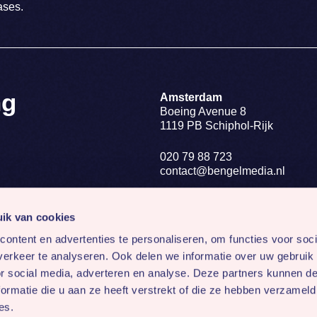
ases.
ng
Amsterdam
Boeing Avenue 8
1119 PB Schiphol-Rijk
020 79 88 723
contact@bengelmedia.nl
BTW NL 8188.82.955.B01
KvK 34291604
ik van cookies
ontent en advertenties te personaliseren, om functies voor soci
Volg ons op:
erkeer te analyseren. Ook delen we informatie over uw gebruik
or social media, adverteren en analyse. Deze partners kunnen 
ormatie die u aan ze heeft verstrekt of die ze hebben verzameld
es.