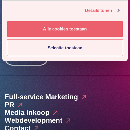
Details tonen
Alle cookies toestaan
Mis niks
Meld je aan voor onze nieuwsbrief. Dan sturen we je 4x
per jaar ons nieuwste werk en gaafste cases.
Selectie toestaan
Inschrijven
Full-service Marketing
PR
Media inkoop
Webdevelopment
Contact