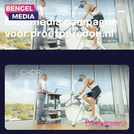
>
Home
Multimedia campagne voor proefpersoon.nl
Multimedia campagne
voor proefpersoon.nl