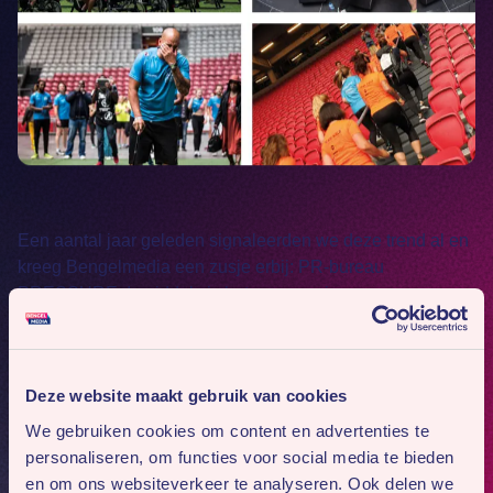
Een aantal jaar geleden signaleerden we deze trend al en
kreeg Bengelmedia een zusje erbij: PR-bureau
PRESSURE
. Inmiddels is het geen zusje meer maar een
grote zus. Mooie voorbeelden waarin marketing en PR
elkaar versterken zijn ArenA MoveS en de campagne
Toast of Paris van Courvousier.
Deze website maakt gebruik van cookies
Gezien de marktontwikkelingen en de groeiende vraag
We gebruiken cookies om content en advertenties te
naar commerciële marketing en PR zal zowel het team van
personaliseren, om functies voor social media te bieden
Bengelmedia als PRESSURE aankomende maanden
en om ons websiteverkeer te analyseren. Ook delen we