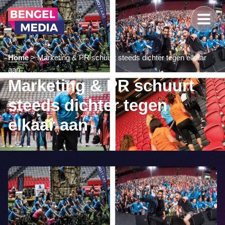
Home
>
Marketing & PR schuurt steeds dichter tegen elkaar
aan
Marketing & PR schuurt
steeds dichter tegen
elkaar aan