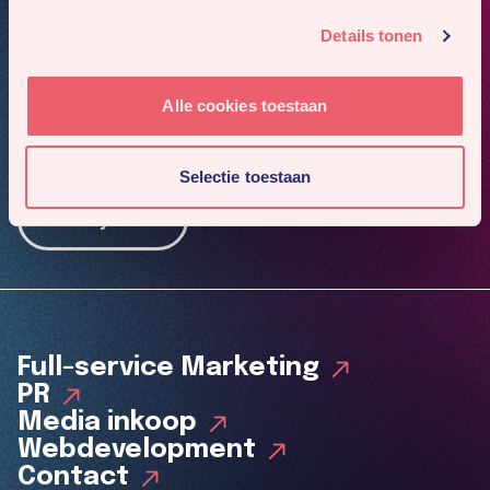
Details tonen
Alle cookies toestaan
Mis niks
Meld je aan voor onze nieuwsbrief. Dan sturen we je
4x per jaar ons nieuwste werk en gaafste cases.
Selectie toestaan
Inschrijven
Full-service Marketing
PR
Media inkoop
Webdevelopment
Contact