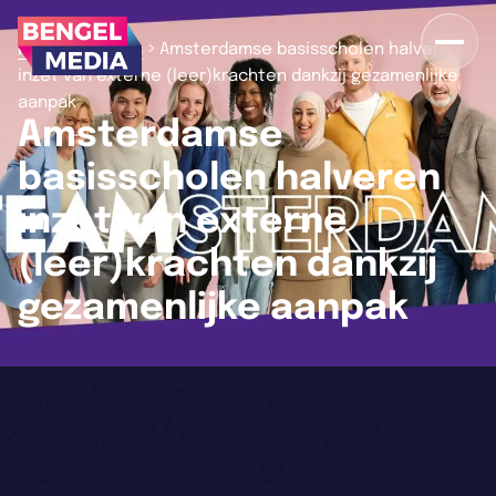
>
>
Home
Nieuws
Amsterdamse basisscholen halveren
inzet van externe (leer)krachten dankzij gezamenlijke
aanpak
Amsterdamse
basisscholen halveren
inzet van externe
(leer)krachten dankzij
gezamenlijke aanpak