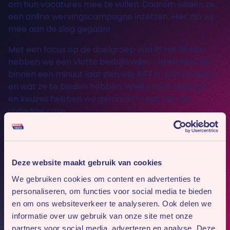
om hun vacatures mee te vullen. Daarom wilden ze
een online wervingscampagne inzetten. Hier zijn wij
mee aan de slag gegaan!
Met een focus op de doelgroep van 18 tot 35 jaar,
hebben we een vlotte bedrijfsvideo ontwikkeld die
binnen een minuut laat zien wie RIFF is, wat ze doen,
en wat ze te bieden hebben. Welke overwegingen
en keuzes hebben we gemaakt? Lees
hier
de
volledige case.
Heb je vragen over dit project? Neem dan contact
met ons op!
Deze website maakt gebruik van cookies
We gebruiken cookies om content en advertenties te
personaliseren, om functies voor social media te bieden
en om ons websiteverkeer te analyseren. Ook delen we
informatie over uw gebruik van onze site met onze
partners voor social media, adverteren en analyse. Deze