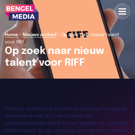
>
>
Home
Nieuws archief
Op zoek naar nieuw talent
voor RIFF
Op zoek naar nieuw
talent voor RIFF
Onlangs hebben we een online wervingscampagne
gelanceerd voor RIFF, een bedrijf dat
totaaloplossingen biedt op het gebied van optimaal
klantcontact. Ze zijn continue op zoek naar mensen