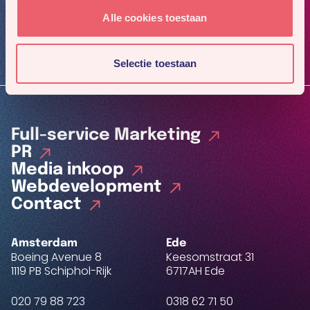
4x per jaar ons nieuwste werk en gaafste cases.
Alle cookies toestaan
Inschrijven
Selectie toestaan
Full-service Marketing
PR
Media inkoop
Webdevelopment
Contact
Amsterdam
Ede
Boeing Avenue 8
Keesomstraat 31
1119 PB Schiphol-Rijk
6717AH Ede
020 79 88 723
0318 62 71 50