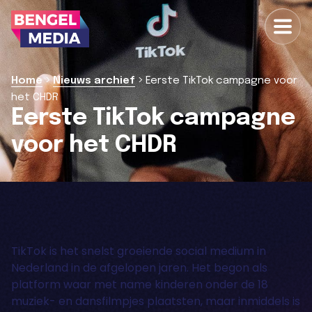
>
>
Home
Nieuws archief
Eerste TikTok campagne voor
het CHDR
Eerste TikTok campagne
voor het CHDR
TikTok is het snelst groeiende social medium in
Nederland in de afgelopen jaren. Het begon als
platform waar met name kinderen onder de 18
muziek- en dansfilmpjes plaatsten, maar inmiddels is