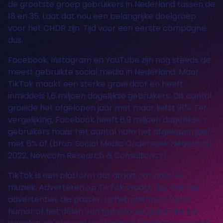
de grootste groep gebruikers in Nederland tussen de
18 en 35. Laat dat nou een belangrijke doelgroep
voor het CHDR zijn. Tijd voor een eerste campagne
dus.
Facebook, Instagram en YouTube zijn nog steeds de
meest gebruikte social media in Nederland. Maar
TikTok maakt een sterke groei door en heeft
inmiddels 1,6 miljoen dagelijkse gebruikers. Dit aantal
groeide het afgelopen jaar met maar liefst 91%. Ter
vergelijking, Facebook heeft 6,9 miljoen dagelijkse
gebruikers maar het aantal nam het afgelopen jaar
met 6% af (bron: Social Media Onderzoek Nederland
2022, Newcom Research & Consultancy).
TikTok is een platform dat draait om video en
muziek. Adverteren op TikTok vraagt dus wel om
advertenties die passen bij het platform. Dans,
humor of het delen van tips scoren goed. Net als