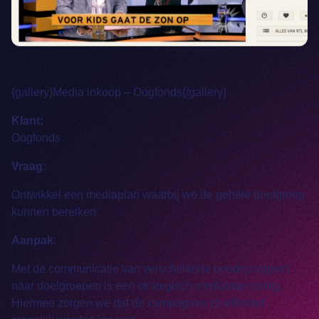
{gallery}Media inkoop – Oogfonds{/gallery}
Klant:
Oogfonds
Vraag:
Ontwikkel een mediaplan waarbij we de gehele doelgroep
kunnen bereiken.
Aanpak
:
Met de communicatie van verschillende boodschappen
naar doelgroepen is een strategisch mediaplan nodig.
Hiermee zorgen we dat de campagnes zo effectief