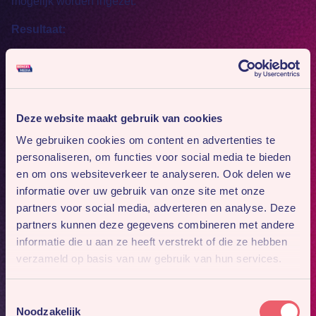
mogelijk worden ingezet.
Resultaat:
Door multichannel inzet van de media heeft het oogfonds
zowel offline als online een groot bereik binnen de
doelgroep.
Deze website maakt gebruik van cookies
We gebruiken cookies om content en advertenties te
Het Oogfonds zet zich in voor volwaardige participatie van
personaliseren, om functies voor social media te bieden
slechtzienden en blinden in de maatschappij en
en om ons websiteverkeer te analyseren. Ook delen we
ondersteunt organisaties en activiteiten die hierop gericht
informatie over uw gebruik van onze site met onze
zijn. Daarnaast wil het Oogfonds een halt toeroepen aan
partners voor social media, adverteren en analyse. Deze
vermijdbare blindheid en slechtziendheid door middel van
partners kunnen deze gegevens combineren met andere
goede voorlichting, wetenschappelijk onderzoek en
informatie die u aan ze heeft verstrekt of die ze hebben
preventieve screening. Twee derde van de
verzameld op basis van uw gebruik van hun services.
slechtziendheid en blindheid in Nederland is namelijk te
voorkomen.
Toestemmingsselectie
Noodzakelijk