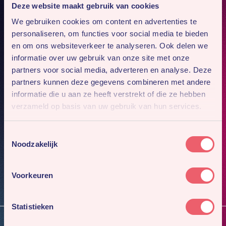
Deze website maakt gebruik van cookies
We gebruiken cookies om content en advertenties te
personaliseren, om functies voor social media te bieden
en om ons websiteverkeer te analyseren. Ook delen we
informatie over uw gebruik van onze site met onze
partners voor social media, adverteren en analyse. Deze
partners kunnen deze gegevens combineren met andere
informatie die u aan ze heeft verstrekt of die ze hebben
verzameld op basis van uw gebruik van hun services.
Mis niks
Toestemmingsselectie
Meld je aan voor onze nieuwsbrief. Dan sturen we je
Noodzakelijk
4x per jaar ons nieuwste werk en gaafste cases.
Inschrijven
Voorkeuren
Statistieken