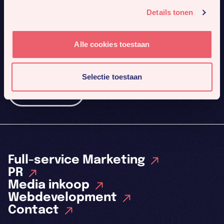
Details tonen
Alle cookies toestaan
Mis niks
Meld je aan voor onze nieuwsbrief. Dan sturen we je
4x per jaar ons nieuwste werk en gaafste cases.
Selectie toestaan
Inschrijven
Full-service Marketing
PR
Media inkoop
Webdevelopment
Contact