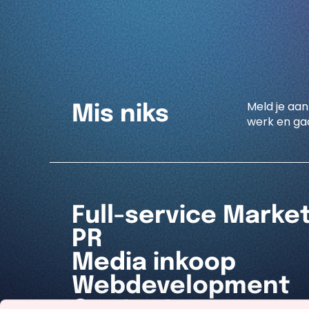
Meld je aan
Mis niks
werk en gaa
Full-service Marke
PR
Media inkoop
Webdevelopment