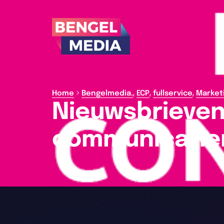
,
,
,
>
Home
Bengelmedia.
ECP
fullservice
Market
Nieuwsbrieven
communicatie