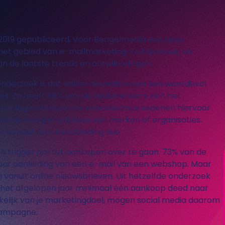
 2019 gepubliceerd. Voor Bengelmedia een mooi
t gebied van e-mailmarketing. Zo blijven wij, en
n de laatste trends en ontwikkelingen.
 onderzoek is dat online nieuwsbrieven een waardevol
es. Zo heeft 88% van de Nederlanders zich het
brief ingeschreven. De voornaamste redenen hiervoor
op de hoogte te blijven van merken of organisaties.
t kanaal voor klantbinding dus.
en trigger om tot aankopen over te gaan. 73% van de
aar aanleiding van een e-mail van een webshop. Maar
 vanuit online nieuwsbrieven. Uit hetzelfde onderzoek
s het afgelopen jaar minimaal één aankoop deed naar
kelijk van je marketingdoel, mogen social media daarom
 campagne.