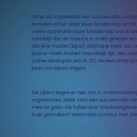
Wil je als organisatie een succesvolle campa
kanalen vanuit waar jouw boodschap wordt ui
welke apparaten jouw boodschap wordt beke
namelijk dat de meeste e-mails gelezen wor
dat je je mobiel (bijna) altijd bij je hebt. A
jouw e-mails mobiel-vriendelijk zijn. Net zoa
online aankopen wordt 31% via een smart
jaren zal blijven stijgen.
De cijfers liegen er niet om. E-mailmarketin
organisaties. Maar voor een succesvolle ca
mee te gaan. Als fullservice-marketingburea
hulp gebruiken? Neem dan contact met ons