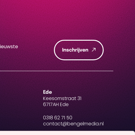
nieuwste
Inschrijven
Ede
Keesomstraat 31
6717AH Ede
0318 62 71 50
contact@bengelmedia.nl