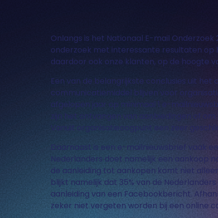
Onlangs is het Nationaal E-mail Onderzoek
onderzoek met interessante resultaten op he
daardoor ook onze klanten, op de hoogte va
Een van de belangrijkste conclusies uit het
communicatiemiddel blijven voor organisati
afgelopen jaar op minimaal 1 e-mailnieuws
zijn het ontvangen van aanbiedingen of om 
Vanuit organisatieoogpunt een zeer geschik
Daarnaast is een e-mailnieuwsbrief vaak e
Nederlanders doet namelijk een aankoop n
de aanleiding tot aankopen komt niet alleen
blijkt namelijk dat 35% van de Nederlander
aanleiding van een Facebookbericht. Afhan
zeker niet vergeten worden bij een online