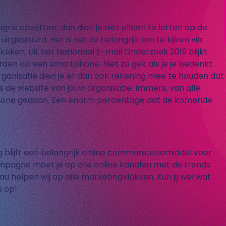
gne opzetten, dan dien je niet alleen te letten op de
tgestuurd. Het is net zo belangrijk om te kijken via
ken. Uit het Nationaal E-mail Onderzoek 2019 blijkt
den op een smartphone. Niet zo gek als je je bedenkt
ls organisatie dien je er dan ook rekening mee te houden dat
ls de website van jouw organisatie. Immers, van alle
phone gedaan. Een enorm percentage dat de komende
g blijft een belangrijk online communicatiemiddel voor
mpagne moet je op alle online kanalen met de trends
u helpen wij op alle marketingvlakken. Kun jij wel wat
 op!