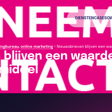
DIENSTEN
CASES
OV
,
>
ingbureau
online marketing
Nieuwsbrieven blijven een w
 blijven een waard
middel