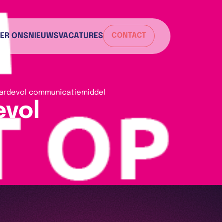
ER ONS
NIEUWS
VACATURES
CONTACT
aardevol communicatiemiddel
evol