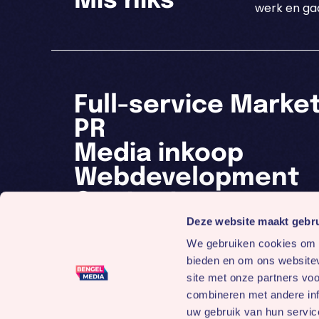
Mis niks
werk en gaa
Full-service Marke
PR
Media inkoop
Webdevelopment
Contact
Deze website maakt gebru
We gebruiken cookies om c
bieden en om ons websitev
site met onze partners vo
combineren met andere inf
uw gebruik van hun servic