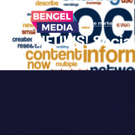
,
,
>
Home
Bengelmedia.
online marketing
Mark
Sociale contentstrategie
NIEUWS! Socia