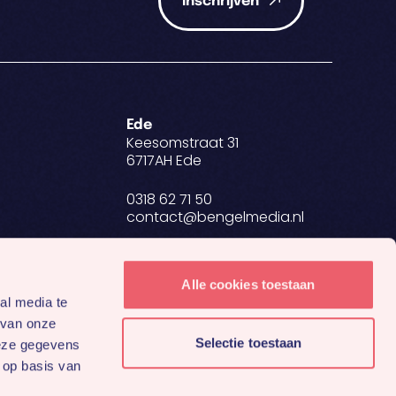
Inschrijven
Ede
Keesomstraat 31
6717AH Ede
0318 62 71 50
contact@bengelmedia.nl
BTW NL 8634.27.698.B01
KvK 84907223
Alle cookies toestaan
al media te
 van onze
Selectie toestaan
deze gegevens
 op basis van