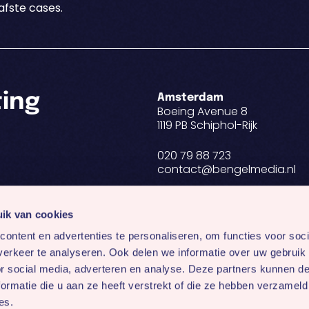
fste cases.
ting
Amsterdam
Boeing Avenue 8
1119 PB Schiphol-Rijk
020 79 88 723
contact@bengelmedia.nl
BTW NL 8188.82.955.B01
KvK 34291604
ik van cookies
ontent en advertenties te personaliseren, om functies voor soci
erkeer te analyseren. Ook delen we informatie over uw gebruik
Volg ons op:
or social media, adverteren en analyse. Deze partners kunnen 
ormatie die u aan ze heeft verstrekt of die ze hebben verzameld
es.