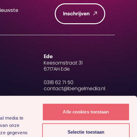
nieuwste
Inschrijven
Ede
Keesomstraat 31
6717AH Ede
0318 62 71 50
contact@bengelmedia.nl
BTW NL 8634.27.698.B01
KvK 84907223
Alle cookies toestaan
al media te
 van onze
Selectie toestaan
deze gegevens