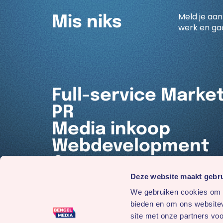
Meld je aan
Mis niks
werk en gaa
Full-service Marke
PR
Media inkoop
Webdevelopment
Contact
Deze website maakt gebru
We gebruiken cookies om c
bieden en om ons websitev
site met onze partners vo