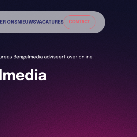
ER ONS
NIEUWS
VACATURES
CONTACT
ureau Bengelmedia adviseert over online
lmedia