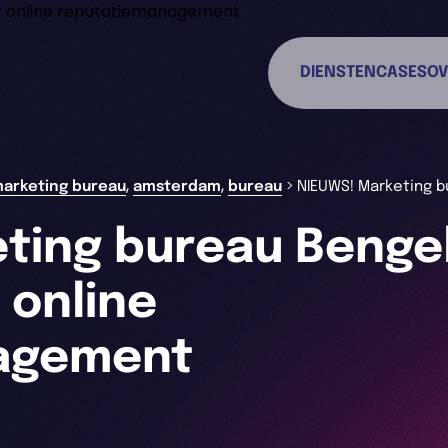
DIENSTEN
CASES
OV
,
,
>
marketing bureau
amsterdam
bureau
NIEUWS! Marketing b
ting bureau Benge
 online
agement