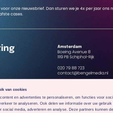
 voor onze nieuwsbrief. Dan sturen we je 4x per jaar ons 
fste cases.
ting
Amsterdam
Boeing Avenue 8
1119 PB Schiphol-Rijk
020 79 88 723
contact@bengelmedia.nl
BTW NL 8188.82.955.B01
KvK 34291604
ik van cookies
ontent en advertenties te personaliseren, om functies voor soci
Volg ons op:
erkeer te analyseren. Ook delen we informatie over uw gebruik
or social media, adverteren en analyse. Deze partners kunnen 