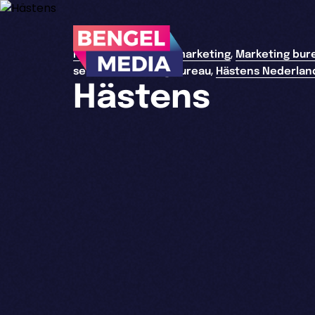
,
>
Home
full service marketing
Marketing bur
,
service marketing bureau
Hästens Nederlan
Hästens