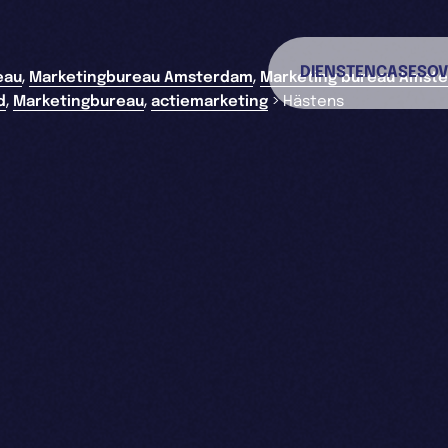
DIENSTEN
CASES
OV
,
,
eau
Marketingbureau Amsterdam
Marketing bureau Amst
,
,
>
d
Marketingbureau
actiemarketing
Hästens