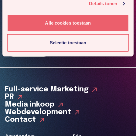
Details tonen
Mis niks
Alle cookies toestaan
Meld je aan voor onze nieuwsbrief. Dan sturen we je
4x per jaar ons nieuwste werk en gaafste cases.
Selectie toestaan
Inschrijven
Full-service Marketing
PR
Media inkoop
Webdevelopment
Contact