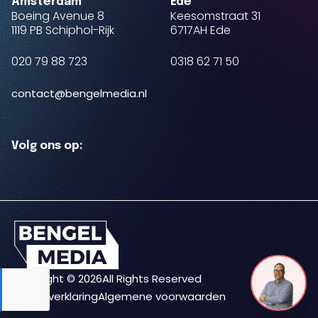
Amsterdam
Ede
Boeing Avenue 8
Keesomstraat 31
1119 PB Schiphol-Rijk
6717AH Ede
020 79 88 723
0318 62 71 50
contact@bengelmedia.nl
Volg ons op:
Copyright © 2026
All Rights Reserved
Privacyverklaring
Algemene voorwaarden