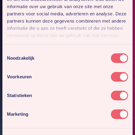
relaties aanwezig zullen zijn.
informatie over uw gebruik van onze site met onze
partners voor social media, adverteren en analyse. Deze
partners kunnen deze gegevens combineren met andere
We zijn trots op de eerste resultaten (het eerste
informatie die u aan ze heeft verstrekt of die ze hebben
bed is voor de officiële opening al verkocht!) en
verzameld op basis van uw gebruik van hun services.
gaan er dit jaar, samen met beide vestigingen, een
succes van maken.
Toestemmingsselectie
Noodzakelijk
Hästens Shop Woerden is onderdeel van Fidder
Voorkeuren
Slapen, deze winkel is al tientallen jaren een
gerenommeerde beddenwinkel in Woerden.
Statistieken
Marketing