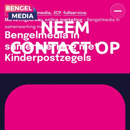
,
,
,
>
Home
Bengelmedia.
ECP
fullservice
,
>
Marketingbureau
online marketing
Bengelmedia in
samenwerking met Kinderpostzegels
Bengelmedia in
samenwerking met
Kinderpostzegels