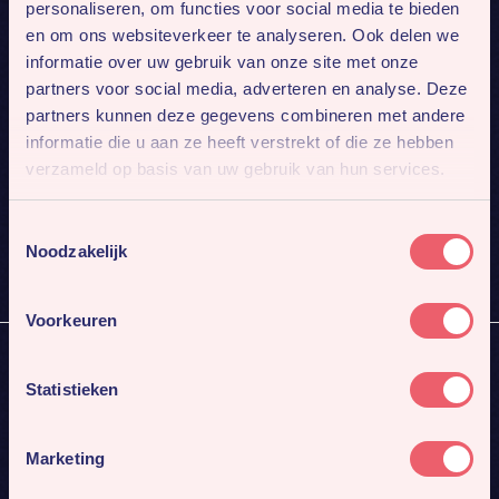
personaliseren, om functies voor social media te bieden
en om ons websiteverkeer te analyseren. Ook delen we
informatie over uw gebruik van onze site met onze
partners voor social media, adverteren en analyse. Deze
partners kunnen deze gegevens combineren met andere
informatie die u aan ze heeft verstrekt of die ze hebben
Mis niks
verzameld op basis van uw gebruik van hun services.
Meld je aan voor onze nieuwsbrief. Dan sturen we je
4x per jaar ons nieuwste werk en gaafste cases.
Toestemmingsselectie
Noodzakelijk
Inschrijven
Voorkeuren
Statistieken
Full-service Marketing
PR
Media inkoop
Marketing
Webdevelopment