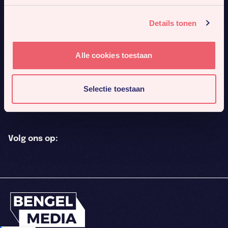
Contact
Details tonen
Amsterdam
Ede
Boeing Avenue 8
Keesomstraat 31
1119 PB Schiphol-Rijk
6717AH Ede
Alle cookies toestaan
020 79 88 723
0318 62 71 50
Selectie toestaan
contact@bengelmedia.nl
Volg ons op: