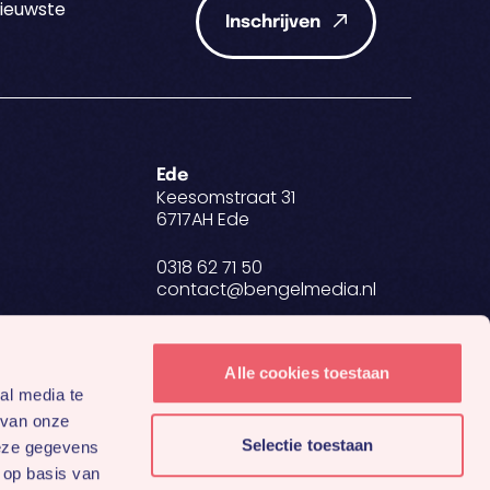
nieuwste
Inschrijven
Ede
Keesomstraat 31
6717AH Ede
0318 62 71 50
contact@bengelmedia.nl
BTW NL 8634.27.698.B01
KvK 84907223
Alle cookies toestaan
al media te
 van onze
Selectie toestaan
deze gegevens
 op basis van