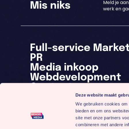
Meld je aan
Mis niks
werk en gaa
Full-service Marke
PR
Media inkoop
Webdevelopment
Contact
Deze website maakt gebru
We gebruiken cookies om c
bieden en om ons websitev
site met onze partners vo
combineren met andere inf