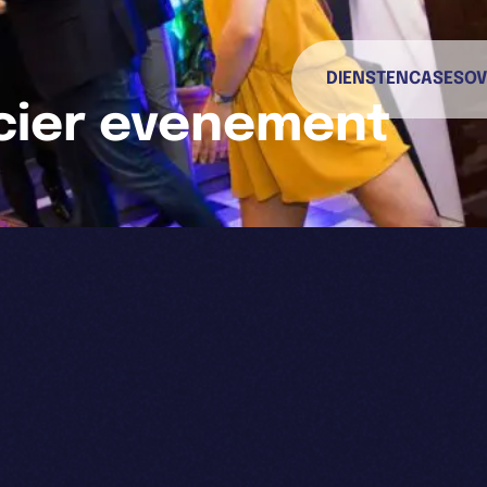
DIENSTEN
CASES
OV
cier evenement