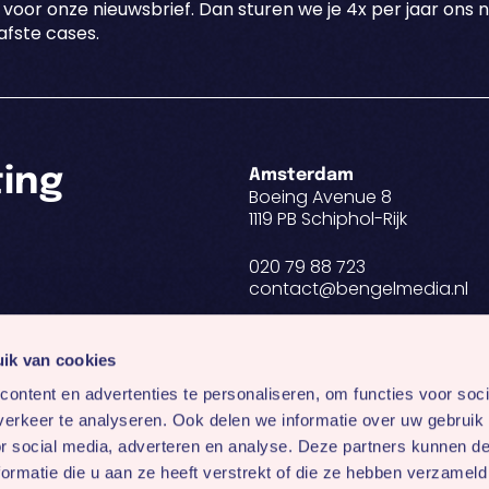
 voor onze nieuwsbrief. Dan sturen we je 4x per jaar ons 
fste cases.
ting
Amsterdam
Boeing Avenue 8
1119 PB Schiphol-Rijk
020 79 88 723
contact@bengelmedia.nl
BTW NL 8188.82.955.B01
KvK 34291604
ik van cookies
ontent en advertenties te personaliseren, om functies voor soci
erkeer te analyseren. Ook delen we informatie over uw gebruik
Volg ons op:
or social media, adverteren en analyse. Deze partners kunnen 
ormatie die u aan ze heeft verstrekt of die ze hebben verzameld