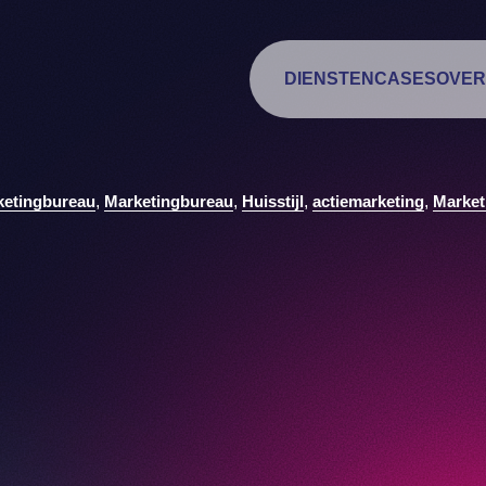
DIENSTEN
CASES
OVER
ketingbureau
,
Marketingbureau
,
Huisstijl
,
actiemarketing
,
Market