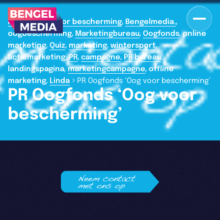
,
,
>
Home
oog voor bescherming
Bengelmedia.
,
,
,
oogbescherming
Marketingbureau
Oogfonds
online
,
,
,
,
marketing
Quiz
marketing
wintersport
,
,
,
,
actiemarketing
PR
campagne
PR bureau
,
,
landingspagina
marketingcampagne
offline
,
>
marketing
Linda
PR Oogfonds ‘Oog voor bescherming’
PR Oogfonds ‘Oog voor
bescherming’