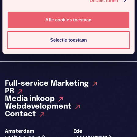
Details tonen
Mis niks
Alle cookies toestaan
Meld je aan voor onze nieuwsbrief. Dan sturen we je
4x per jaar ons nieuwste werk en gaafste cases.
Selectie toestaan
Inschrijven
Full-service Marketing
PR
Media inkoop
Webdevelopment
Contact
Amsterdam
Ede