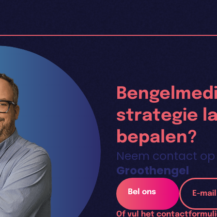
Bengelmedi
strategie l
bepalen?
Neem contact op
Groothengel
Bel ons
E-mai
Of vul het
contactformuli