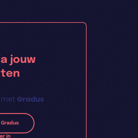
a jouw
aten
 met
Gradus
l Gradus
er
in