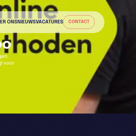
ER ONS
NIEUWS
VACATURES
CONTACT
oo
gen
l voor