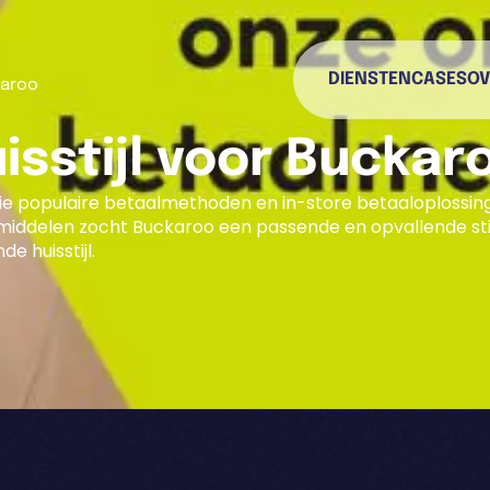
DIENSTEN
CASES
OV
karoo
sstijl voor Buckar
ie populaire betaalmethoden en in-store betaaloplossin
middelen zocht Buckaroo een passende en opvallende stij
e huisstijl.