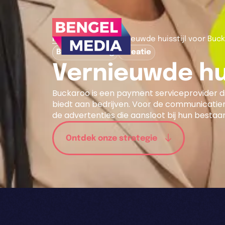
>
>
Home
Cases
Vernieuwde huisstijl voor Buc
B2B-marketing
Creatie
Vernieuwde hui
Buckaroo is een payment serviceprovider d
biedt aan bedrijven. Voor de communicatie
de advertenties die aansloot bij hun bestaand
Ontdek onze strategie